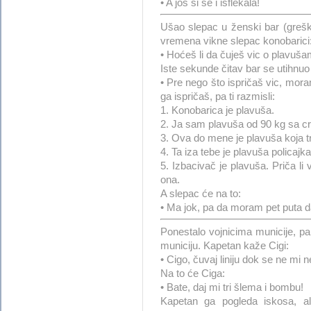
• A još si se i isflekala!
Ušao slepac u ženski bar (grešk
vremena vikne slepac konobarici
• Hoćeš li da čuješ vic o plavuš
Iste sekunde čitav bar se utihnuo
• Pre nego što ispričaš vic, moram
ga ispričaš, pa ti razmisli:
1. Konobarica je plavuša.
2. Ja sam plavuša od 90 kg sa c
3. Ova do mene je plavuša koja tr
4. Ta iza tebe je plavuša policajka
5. Izbacivač je plavuša. Priča li
ona.
A slepac će na to:
• Ma jok, pa da moram pet puta 
Ponestalo vojnicima municije, pa 
municiju. Kapetan kaže Cigi:
• Cigo, čuvaj liniju dok se ne mi n
Na to će Ciga:
• Bate, daj mi tri šlema i bombu!
Kapetan ga pogleda iskosa, al