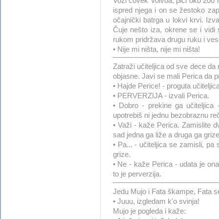
Vozi čovek Volvoa, piči oko 200 
ispred njega i on se žestoko zapu
očajnički batrga u lokvi krvi. Izv
Čuje nešto iza, okrene se i vidi
rukom pridržava drugu ruku i ves
• Nije mi ništa, nije mi ništa!
Zatraži učiteljica od sve dece da
objasne. Javi se mali Perica da pr
• Hajde Perice! - proguta učiteljic
• PERVERZIJA - izvali Perica.
• Dobro - prekine ga učiteljica 
upotrebiš ni jednu bezobraznu re
• Važi - kaže Perica. Zamislite d
sad jedna ga liže a druga ga grize
• Pa... - učiteljica se zamisli, p
grize.
• Ne - kaže Perica - udata je ona 
to je perverzija.
Jedu Mujo i Fata škampe, Fata se 
• Juuu, izgledam k'o svinja!
Mujo je pogleda i kaže: