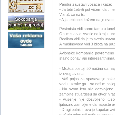
Pandur zaustavi vozača i kaže:
• Ja tebi četvrti put vičem da ti ne
Vozač će na to:
• A ja tebi opet kažem da je ovo c
Pesimista vidi samo tamu u tunel
Optimista vidi svetlo na kraju tune
Realista vidi da je to svetlo ustvar
A mašinovođa vidi 3 idiota na pruz
Avionske kompanije povremeno 
stalno ponavljaju interesantnijima
- Možda postoji 50 načina da napu
iz ovog aviona.
- Vaš pojas za spasavanje nalazi
vodu, uzmite ga... sa našim najl
- Na ovom letu nije dozvoljeno 
zamolite stjuardesu da otvori vrata
- Pušenje nije dozvoljeno. O
ljubazno zamoljene da napuste av
- Dragi putnici, ovo je kapetan av
možete odvezati vaše pojaseve i