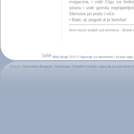
magacina, i vide Cigu sa brdom
stranu i vide gomilu neprijateljs
šlemove po podu i viče:
• Bate, aj' pogodi di je bomba!
Novi vicevi svakih sat vremena -
Vicevi
z
Web dizajn
2010 ©
Agencije za nekretnine
|
Izrada sajta
Partneri:
Nekretnine Beograd
|
Sokobanja
|
EUtelNet hosting
|
Agencije za nekretnine