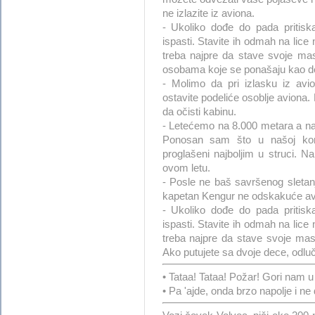
ne izlazite iz aviona.
- Ukoliko dođe do pada pritis
ispasti. Stavite ih odmah na lice
treba najpre da stave svoje ma
osobama koje se ponašaju kao d
- Molimo da pri izlasku iz avi
ostavite podeliće osoblje aviona. 
da očisti kabinu.
- Letećemo na 8.000 metara a naš
Ponosan sam što u našoj kompa
proglašeni najboljim u struci. N
ovom letu.
- Posle ne baš savršenog sletan
kapetan Kengur ne odskakuće avi
- Ukoliko dođe do pada pritis
ispasti. Stavite ih odmah na lice
treba najpre da stave svoje ma
Ako putujete sa dvoje dece, odlučit
• Tataa! Tataa! Požar! Gori nam u
• Pa 'ajde, onda brzo napolje i n