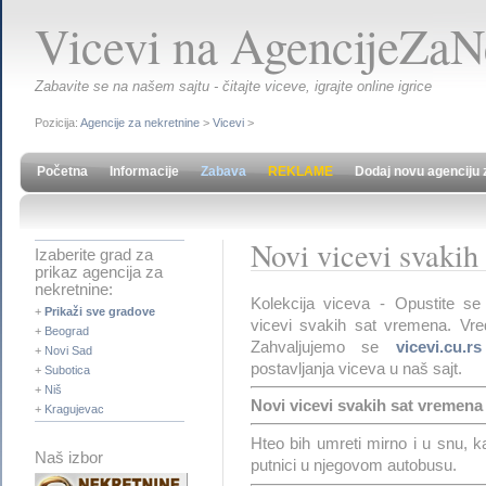
Vicevi na AgencijeZaNe
Zabavite se na našem sajtu - čitajte viceve, igrajte online igrice
Pozicija:
Agencije za nekretnine
>
Vicevi
>
Početna
Informacije
Zabava
REKLAME
Dodaj novu agenciju 
Novi vicevi svakih
Izaberite grad za
prikaz agencija za
nekretnine:
Kolekcija viceva - Opustite se
+
Prikaži sve gradove
vicevi svakih sat vremena. Vred
+
Beograd
Zahvaljujemo se
vicevi.cu.rs
+
Novi Sad
postavljanja viceva u naš sajt.
+
Subotica
+
Niš
Novi vicevi svakih sat vremena -
+
Kragujevac
Hteo bih umreti mirno i u snu, k
Naš izbor
putnici u njegovom autobusu.