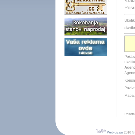
Krata
Posr
Ukoli
stavit
Poštov
ukoli
Agenc
Agenci
Korisn
Pozivni
Mapa.i
Poseti
Web dizajn
2010 ©