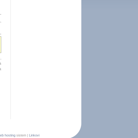
,
,
a
a
eb hosting
sistem |
Linkovi