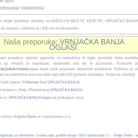
k opis:
edovanje nekretnina
ko imate pozitivno iskustvo sa AGENCIJA MILETIĆ IGOR PR, VRNJAČKA BANJA
e do znanja i ostalima sa LIKE-om na facebooku:
Naša preporuka:
VRNJAČKA BANJA
OGLASI
.
ani posetioci, vlasnici agencija za nekretnine ili sajta, proverite Vaše podatke
ko su netačni ili nepotpuni, obavestite nas da ih ažuriramo. Pomozite d
ijeZaNekretnine.cu.rs
bude uvek popunjen aktuelnim podacima. Poželjno je d
ja za nekretnine ima svoj web sajt radi brže provere podataka. Hvala na saradnji.
i web sajtovi:
Poštanski broj VRNJAČKA BANJA
.
 brojevi u Srbiji /
Pozivni broj VRNJAČKA BANJA
.
n.rs:
VRNJAČKA BANJA mapa
sa pretragom ulica.
te mesto:
Vrnjačka Banja
na vrnjackabanja.cu.rs
Agencije za nekretnine
|
Izrada sajta
,
grafički dizajn
i
SEO optimizacija
G.I. -
Srbija Online
-
w