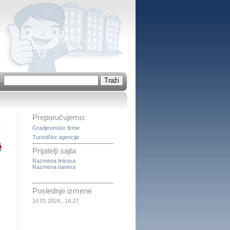
Preporučujemo:
Gradjevinske firme
Turističke agencije
Prijatelji sajta
Razmena linkova
Razmena banera
Poslednje izmene
14.01.2024., 14:27.